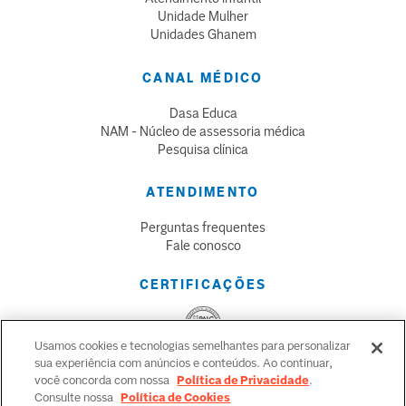
Unidade Mulher
Unidades Ghanem
CANAL MÉDICO
Dasa Educa
NAM - Núcleo de assessoria médica
Pesquisa clínica
ATENDIMENTO
Perguntas frequentes
Fale conosco
CERTIFICAÇÕES
Usamos cookies e tecnologias semelhantes para personalizar
sua experiência com anúncios e conteúdos. Ao continuar,
CLIQUE AQUI
E FAÇA O DOWNLOAD DOS
você concorda com nossa
Política de Privacidade
.
CERTIFICADOS.
Consulte nossa
Política de Cookies